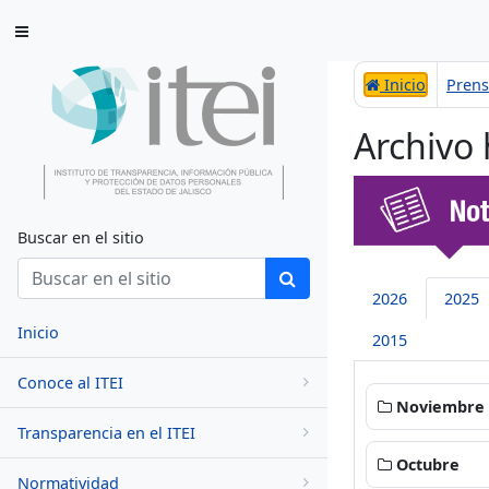
Saltar al contenido
Inicio
Pren
Archivo 
Buscar en el sitio
2026
2025
Inicio
2015
Conoce al ITEI
Noviembre
Transparencia en el ITEI
Octubre
Normatividad