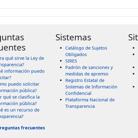
guntas
Sistemas
Si
uentes
Catálogo de Sujetos
Obligados
ra qué sirve la Ley de
SIRES
nsparencia?
Padrón de sanciones y
é información puedo
medidas de apremio
citar?
Registro Estatal de
mo puedo solicitar
Sistemas de Información
ormación pública?
Confidencial
r qué se clasifica la
Plataforma Nacional de
ormación pública?
Transparencia
é es un recurso de
nsparencia?
reguntas frecuentes