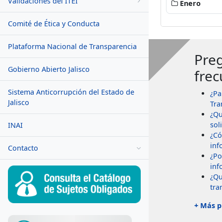
Validaciones del ITEI
Enero
Comité de Ética y Conducta
Plataforma Nacional de Transparencia
Pre
Gobierno Abierto Jalisco
frec
Sistema Anticorrupción del Estado de
¿Pa
Jalisco
Tra
¿Qu
soli
INAI
¿Có
inf
Contacto
¿Po
inf
¿Qu
tra
+ Más p