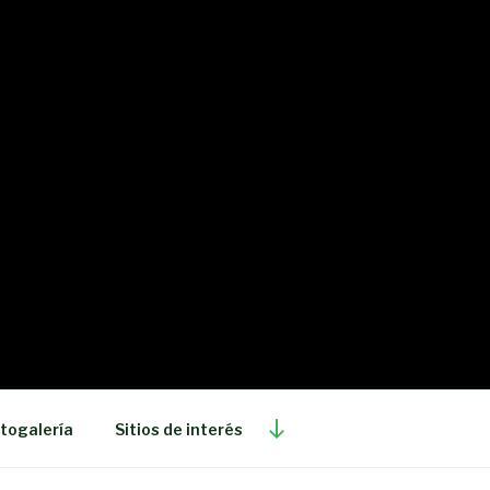
Desplazarse
togalería
Sitios de interés
al
contenido