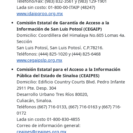
Teléfono/Fax: (983) 832-3561 y (983) 129-1901
Lada sin costo: 01-800-00-ITAIP (48247)
www.idaipqroo.org.mx
Comisión Estatal de Garantía de Acceso a la
Información de San Luis Potosí (CEGAIP)
Domicilio: Coordillera del Himalaya No.605 Lomas 4a.
Sección
San Luis Potosí, San Luis Potosí. C.P.78216.
Teléfonos: (444) 825-1020 y (444) 825-6468
www.cegaipslp.org.mx
Comisión Estatal para el Acceso a la Información
Pública del Estado de Sinaloa (CEAIPES)
Domicilio: Edificio Country Courts Blvd. Pedro Infante
2911 Pte. Desp. 304
Desarrollo Urbano Tres Ríos 80020,
Culiacán, Sinaloa.
Teléfonos (667) 716-0133, (667) 716-0163 y (667) 716-
0172
Lada sin costo 01-800-830-4855
Correo de información general:
ceaipes@ceaipes.org.mx