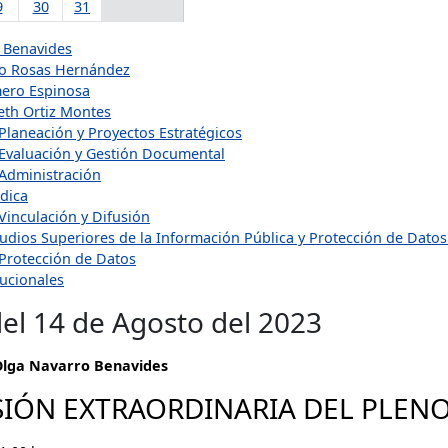
9
30
31
 Benavides
o Rosas Hernández
ero Espinosa
eth Ortiz Montes
Planeación y Proyectos Estratégicos
 Evaluación y Gestión Documental
 Administración
ídica
Vinculación y Difusión
udios Superiores de la Información Pública y Protección de Dato
 Protección de Datos
tucionales
el 14 de Agosto del 2023
Olga Navarro Benavides
SIÓN EXTRAORDINARIA DEL PLENO 