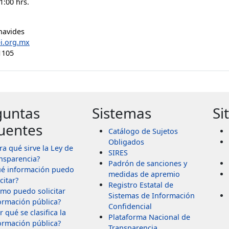
1:00 hrs.
navides
i.org.mx
1105
guntas
Sistemas
Si
uentes
Catálogo de Sujetos
Obligados
ra qué sirve la Ley de
SIRES
nsparencia?
Padrón de sanciones y
é información puedo
medidas de apremio
citar?
Registro Estatal de
mo puedo solicitar
Sistemas de Información
ormación pública?
Confidencial
r qué se clasifica la
Plataforma Nacional de
ormación pública?
Transparencia