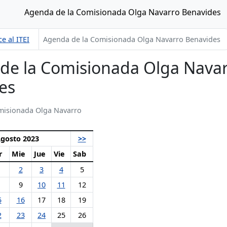
Agenda de la Comisionada Olga Navarro Benavides
e al ITEI
Agenda de la Comisionada Olga Navarro Benavides
de la Comisionada Olga Nava
es
misionada Olga Navarro
gosto 2023
>>
r
Mie
Jue
Vie
Sab
2
3
4
5
9
10
11
12
5
16
17
18
19
2
23
24
25
26