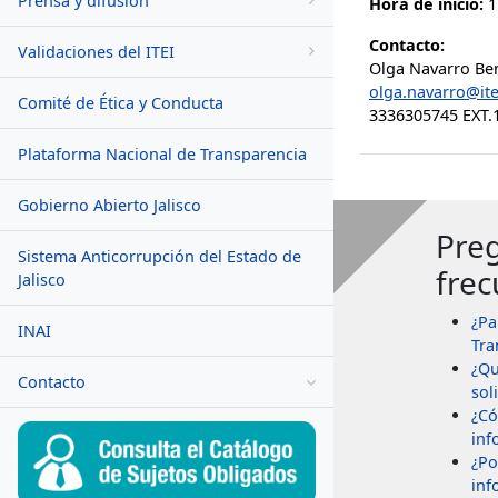
Prensa y difusión
Hora de inicio:
1
Contacto:
Validaciones del ITEI
Olga Navarro Be
olga.navarro@ite
Comité de Ética y Conducta
3336305745 EXT.
Plataforma Nacional de Transparencia
Gobierno Abierto Jalisco
Pre
Sistema Anticorrupción del Estado de
frec
Jalisco
¿Pa
INAI
Tra
¿Qu
Contacto
soli
¿Có
inf
¿Po
inf