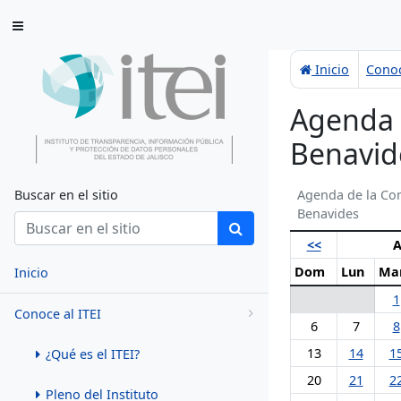
Saltar al contenido
Inicio
Conoc
Agenda 
Benavid
Buscar en el sitio
Agenda de la Co
Benavides
<<
A
Dom
Lun
Ma
Inicio
1
Conoce al ITEI
6
7
8
13
14
1
¿Qué es el ITEI?
20
21
2
Pleno del Instituto