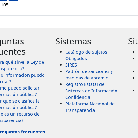
1105
guntas
Sistemas
Si
uentes
Catálogo de Sujetos
Obligados
ra qué sirve la Ley de
SIRES
nsparencia?
Padrón de sanciones y
é información puedo
medidas de apremio
citar?
Registro Estatal de
mo puedo solicitar
Sistemas de Información
ormación pública?
Confidencial
r qué se clasifica la
Plataforma Nacional de
ormación pública?
Transparencia
é es un recurso de
nsparencia?
reguntas frecuentes