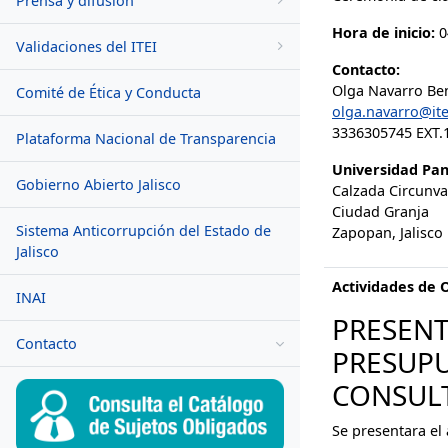
Prensa y difusión
Hora de inicio:
0
Validaciones del ITEI
Contacto:
Olga Navarro Be
Comité de Ética y Conducta
olga.navarro@ite
3336305745 EXT.
Plataforma Nacional de Transparencia
Universidad Pa
Gobierno Abierto Jalisco
Calzada Circunva
Ciudad Granja
Sistema Anticorrupción del Estado de
Zapopan, Jalisco
Jalisco
Actividades de 
INAI
PRESENT
Contacto
PRESUPU
CONSUL
Se presentara el