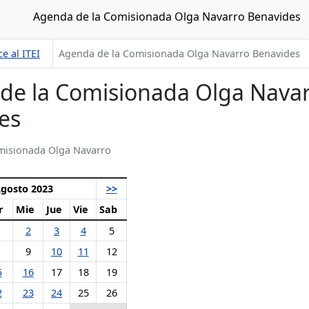
Agenda de la Comisionada Olga Navarro Benavides
e al ITEI
Agenda de la Comisionada Olga Navarro Benavides
de la Comisionada Olga Nava
es
misionada Olga Navarro
gosto 2023
>>
r
Mie
Jue
Vie
Sab
2
3
4
5
9
10
11
12
5
16
17
18
19
2
23
24
25
26