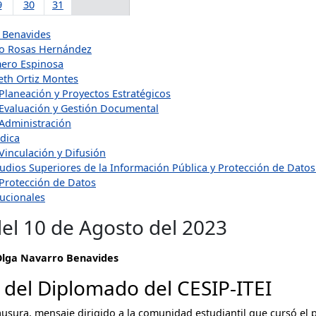
9
30
31
 Benavides
o Rosas Hernández
ero Espinosa
eth Ortiz Montes
Planeación y Proyectos Estratégicos
 Evaluación y Gestión Documental
 Administración
ídica
Vinculación y Difusión
udios Superiores de la Información Pública y Protección de Dato
 Protección de Datos
tucionales
el 10 de Agosto del 2023
Olga Navarro Benavides
 del Diplomado del CESIP-ITEI
usura, mensaje dirigido a la comunidad estudiantil que cursó el