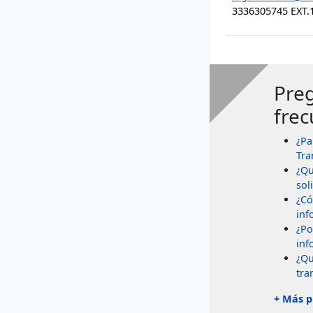
3336305745 EXT.
Pre
frec
¿Pa
Tra
¿Qu
soli
¿Có
inf
¿Po
inf
¿Qu
tra
+ Más p