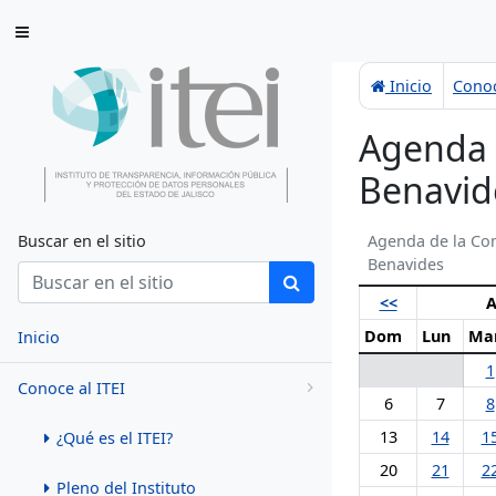
Saltar al contenido
Inicio
Conoc
Agenda 
Benavid
Buscar en el sitio
Agenda de la Co
Benavides
<<
A
Dom
Lun
Ma
Inicio
1
Conoce al ITEI
6
7
8
13
14
1
¿Qué es el ITEI?
20
21
2
Pleno del Instituto