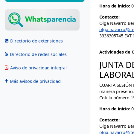
Hora de inicio:
0
Contacto:
Olga Navarro Be
olga.navarro@ite
3336305745 EXT.
Directorio de extensiones
Actividades de 
Directorio de redes sociales
JUNTA D
Aviso de privacidad integral
LABORAL
Más avisos de privacidad
CUARTA SESIÓN EX
manera presencia
Cotilla número 1
Hora de inicio:
0
Contacto:
Olga Navarro Be
olga.navarro@ite