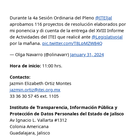
Durante la 4a Sesión Ordinaria del Pleno
@ITEIJal
aprobamos 116 proyectos de resolución elaborados por
mi ponencia y di cuenta de la entrega del XVIII Informe
de Actividades del ITEI que realicé ante
@LegislativoJal
por la mañana.
pic.twitter.com/T8LpMZW84Q
— Olga Navarro (@olinavarr)
January 31, 2024
Hora de inicio:
11:00 hrs.
Contacto:
Jazmin Elizabeth Ortiz Montes
jazmin.ortiz@itei.org.mx
33 36 30 57 45 ext. 1105
Instituto de Transparencia, Información Pública y
Protección de Datos Personales del Estado de Jalisco
Av Ignacio L. Vallarta #1312
Colonia Americana
Guadalajara, Jalisco