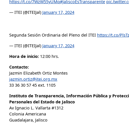
https://t.co/7WzW55yUMq
#JaliscoEsTransparente
pic.twitter
— ITEI (@ITEIJal)
January 17, 2024
Segunda Sesión Ordinaria del Pleno del ITEI
https://t.co/Pls
— ITEI (@ITEIJal)
January 17, 2024
Hora de inicio:
12:00 hrs.
Contacto:
Jazmin Elizabeth Ortiz Montes
jazmin.ortiz@itei.org.mx
33 36 30 57 45 ext. 1105
Instituto de Transparencia, Información Pública y Protecc
Personales del Estado de Jalisco
Av Ignacio L. Vallarta #1312
Colonia Americana
Guadalajara, Jalisco