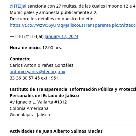
@ITEIJal
sanciona con 27 multas, de las cuales impone 12 a 4
Municipales y amonesta públicamente a 2.
Descubre los detalles en nuestro boletín
https://t.co/7WzW55yUMq
#JaliscoEsTransparente
pic.twitter
— ITEI (@ITEIJal)
January 17, 2024
Hora de inicio:
12:00 hrs.
Contacto:
Carlos Antonio Yañez González
antonio.yanez@itei.org.mx
33-36-30 57-45 ext 1951
Instituto de Transparencia, Información Pública y Protecc
Personales del Estado de Jalisco
Av Ignacio L. Vallarta #1312
Colonia Americana
Guadalajara, Jalisco
Actividades de Juan Alberto Salinas Macías