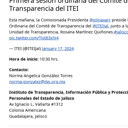
Primera sesión ordinaria del Comité d
Transparencia del ITEI
Esta mañana, la Comisionada Presidenta
@olinavarr
preside 
Ordinaria del Comité de Transparencia del
@ITEIJal
, junto a 
Unidad de Transparencia, Rosana Martínez Quiñones.
#Jalis
pic.twitter.com/TlvI83xlV4
— ITEI (@ITEIJal)
January 17, 2024
Hora de inicio:
10:30 hrs.
Contacto:
Norma Angelica González Torres
norma.gonzalez@itei.org.mx
Instituto de Transparencia, Información Pública y Protecc
Personales del Estado de Jalisco
Av Ignacio L. Vallarta #1312
Colonia Americana
Guadalajara, Jalisco