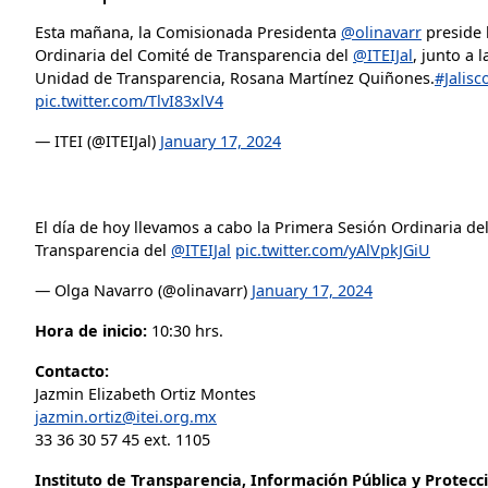
Esta mañana, la Comisionada Presidenta
@olinavarr
preside 
Ordinaria del Comité de Transparencia del
@ITEIJal
, junto a 
Unidad de Transparencia, Rosana Martínez Quiñones.
#Jalis
pic.twitter.com/TlvI83xlV4
— ITEI (@ITEIJal)
January 17, 2024
El día de hoy llevamos a cabo la Primera Sesión Ordinaria de
Transparencia del
@ITEIJal
pic.twitter.com/yAlVpkJGiU
— Olga Navarro (@olinavarr)
January 17, 2024
Hora de inicio:
10:30 hrs.
Contacto:
Jazmin Elizabeth Ortiz Montes
jazmin.ortiz@itei.org.mx
33 36 30 57 45 ext. 1105
Instituto de Transparencia, Información Pública y Protecc