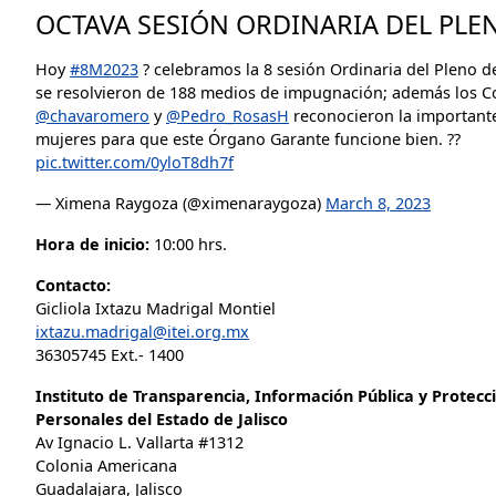
OCTAVA SESIÓN ORDINARIA DEL PLEN
Hoy
#8M2023
? celebramos la 8 sesión Ordinaria del Pleno d
se resolvieron de 188 medios de impugnación; además los 
@chavaromero
y
@Pedro_RosasH
reconocieron la importante
mujeres para que este Órgano Garante funcione bien. ??
pic.twitter.com/0yloT8dh7f
— Ximena Raygoza (@ximenaraygoza)
March 8, 2023
Hora de inicio:
10:00 hrs.
Contacto:
Gicliola Ixtazu Madrigal Montiel
ixtazu.madrigal@itei.org.mx
36305745 Ext.- 1400
Instituto de Transparencia, Información Pública y Protecc
Personales del Estado de Jalisco
Av Ignacio L. Vallarta #1312
Colonia Americana
Guadalajara, Jalisco