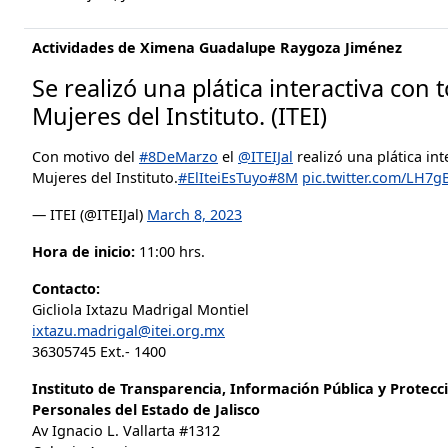
Actividades de Ximena Guadalupe Raygoza Jiménez
Se realizó una plática interactiva con 
Mujeres del Instituto. (ITEI)
Con motivo del
#8DeMarzo
el
@ITEIJal
realizó una plática int
Mujeres del Instituto.
#ElIteiEsTuyo
#8M
pic.twitter.com/LH7g
— ITEI (@ITEIJal)
March 8, 2023
Hora de inicio:
11:00 hrs.
Contacto:
Gicliola Ixtazu Madrigal Montiel
ixtazu.madrigal@itei.org.mx
36305745 Ext.- 1400
Instituto de Transparencia, Información Pública y Protecc
Personales del Estado de Jalisco
Av Ignacio L. Vallarta #1312