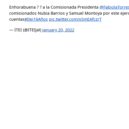
Enhorabuena ? ? a la Comisionada Presidenta
@FabiolaTorre
comisionados Nubia Barrios y Samuel Montoya por este ejerc
cuentas
#Itei16Años
pic.twitter.com/xSmEAfczrT
— ITEI (@ITEIJal)
January 20, 2022