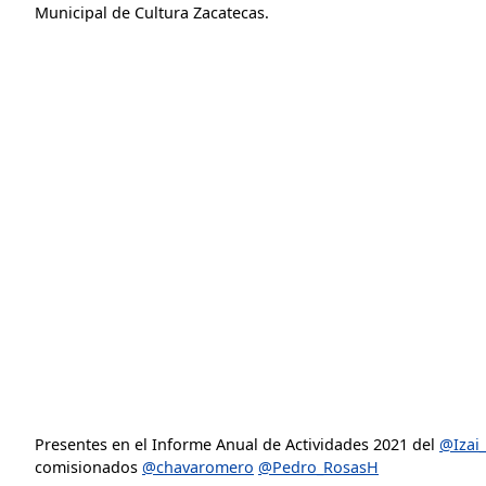
Municipal de Cultura Zacatecas.
Presentes en el Informe Anual de Actividades 2021 del
@Izai
comisionados
@chavaromero
@Pedro_RosasH