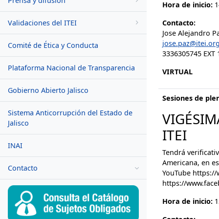
Prensa y difusión
Hora de inicio:
1
Validaciones del ITEI
Contacto:
Jose Alejandro 
jose.paz@itei.or
Comité de Ética y Conducta
3336305745 EXT 
Plataforma Nacional de Transparencia
VIRTUAL
Gobierno Abierto Jalisco
Sesiones de ple
Sistema Anticorrupción del Estado de
VIGÉSIM
Jalisco
ITEI
INAI
Tendrá verificati
Americana, en est
Contacto
YouTube https://
https://www.face
Hora de inicio:
1