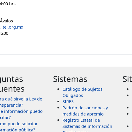
4:00 hrs.
 Ávalos
@itei.org.mx
1200
guntas
Sistemas
Si
uentes
Catálogo de Sujetos
Obligados
ra qué sirve la Ley de
SIRES
nsparencia?
Padrón de sanciones y
é información puedo
medidas de apremio
citar?
Registro Estatal de
mo puedo solicitar
Sistemas de Información
ormación pública?