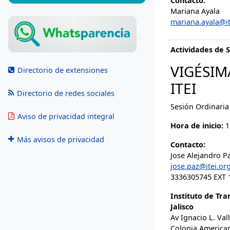
Contacto:
Mariana Ayala
mariana.ayala@i
Actividades de 
VIGÉSIM
Directorio de extensiones
ITEI
Directorio de redes sociales
Sesión Ordinaria
Aviso de privacidad integral
Hora de inicio:
1
Más avisos de privacidad
Contacto:
Jose Alejandro 
jose.paz@itei.or
3336305745 EXT 
Instituto de Tr
Jalisco
Av Ignacio L. Val
Colonia America