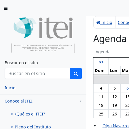
Saltar al contenido
Inicio
Conoc
Agenda
Agenda
<<
Buscar en el sitio
Dom
Lun
Ma
Inicio
4
5
6
11
12
1
Conoce al ITEI
18
19
2
¿Qué es el ITEI?
25
26
2
Olga Navarro
Pleno del Instituto