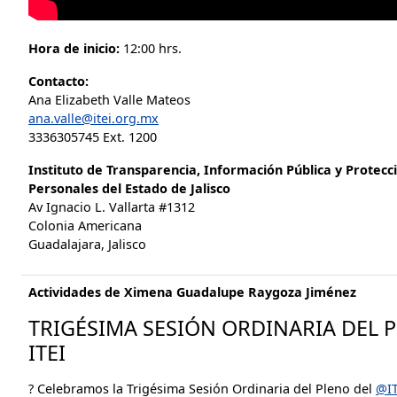
Hora de inicio:
12:00 hrs.
Contacto:
Ana Elizabeth Valle Mateos
ana.valle@itei.org.mx
3336305745 Ext. 1200
Instituto de Transparencia, Información Pública y Protecc
Personales del Estado de Jalisco
Av Ignacio L. Vallarta #1312
Colonia Americana
Guadalajara, Jalisco
Actividades de Ximena Guadalupe Raygoza Jiménez
TRIGÉSIMA SESIÓN ORDINARIA DEL 
ITEI
? Celebramos la Trigésima Sesión Ordinaria del Pleno del
@IT