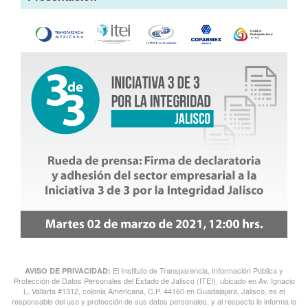
El Instituto de Transparencia, Información Pública y
AVISO DE PRIVACIDAD:
Protección de Datos Personales del Estado de Jalisco (ITEI), ubicado en Av. Ignacio
L. Vallarta #1312, colonia Americana, C.P. 44160 en Guadalajara, Jalisco, es el
responsable del uso y protección de sus datos personales, y al respecto le informa lo